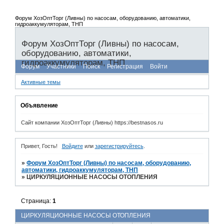
Форум ХозОптТорг (Ливны) по насосам, оборудованию, автоматики,
гидроаккумуляторам, ТНП
Форум ХозОптТорг (Ливны) по насосам,
оборудованию, автоматики,
гидроаккумуляторам, ТНП
Форум
Участники
Поиск
Регистрация
Войти
Активные темы
Объявление
Сайт компании ХозОптТорг (Ливны) https://bestnasos.ru
Привет, Гость!
Войдите
или
зарегистрируйтесь
.
»
Форум ХозОптТорг (Ливны) по насосам, оборудованию,
автоматики, гидроаккумуляторам, ТНП
»
ЦИРКУЛЯЦИОННЫЕ НАСОСЫ ОТОПЛЕНИЯ
Страница:
1
ЦИРКУЛЯЦИОННЫЕ НАСОСЫ ОТОПЛЕНИЯ