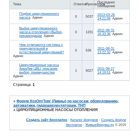
Последнее
Тема
Ответов
Просмотров
сообщение
Подбор циркуляционного
2013-03-26
0
5037
насоса
Админ
14:21:09
Админ
Выбор циркуляционного
2011-08-31
насоса отопления>>Выбор,
0
1201
16:33:36
Админ
рекомендации
Админ
Чем отличаются системы с
принудительной и
2011-08-31
0
536
естественной циркуляцией?
13:22:32
Админ
Админ
Циркуляционные насосы
АкваЛив ЦВЦ: описание,
2011-08-27
1
6027
выбор, преимущества
14:19:51
Админ
Админ
Страница:
1
»
Форум ХозОптТорг (Ливны) по насосам, оборудованию,
автоматики, гидроаккумуляторам, ТНП
»
ЦИРКУЛЯЦИОННЫЕ НАСОСЫ ОТОПЛЕНИЯ
Создать сайт бесплатно
·
Каталог форумов
·
Создать форум
бесплатно
·
ЖивыеФорумы.ру
© 2015