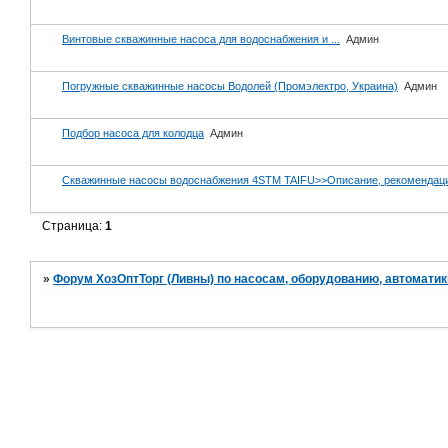
Винтовые скважинные насоса для водоснабжения и ...
Админ
Погружные скважинные насосы Водолей (Промэлектро, Украина)
Админ
Подбор насоса для колодца
Админ
Скважинные насосы водоснабжения 4STM TAIFU>>Описание, рекомендац
Страница:
1
»
Форум ХозОптТорг (Ливны) по насосам, оборудованию, автоматик