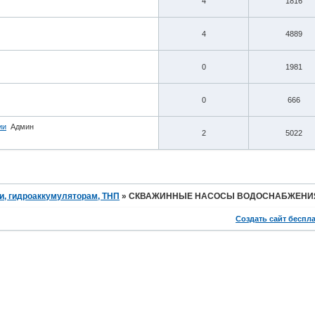
4
1816
4
4889
0
1981
0
666
ии
Админ
2
5022
и, гидроаккумуляторам, ТНП
»
СКВАЖИННЫЕ НАСОСЫ ВОДОСНАБЖЕНИ
Создать сайт беспл