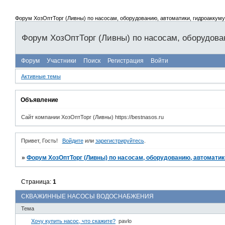
Форум ХозОптТорг (Ливны) по насосам, оборудованию, автоматики, гидроаккум
Форум ХозОптТорг (Ливны) по насосам, оборудова
Форум
Участники
Поиск
Регистрация
Войти
Активные темы
Объявление
Сайт компании ХозОптТорг (Ливны) https://bestnasos.ru
Привет, Гость!
Войдите
или
зарегистрируйтесь
.
»
Форум ХозОптТорг (Ливны) по насосам, оборудованию, автоматик
Страница:
1
СКВАЖИННЫЕ НАСОСЫ ВОДОСНАБЖЕНИЯ
Тема
Хочу купить насос, что скажите?
pavlo