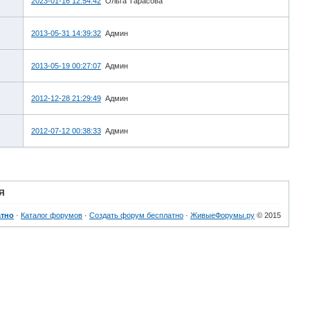
2023-01-16 12:54:42
Ольга Тарасова
2013-05-31 14:39:32
Админ
2013-05-19 00:27:07
Админ
2012-12-28 21:29:49
Админ
2012-07-12 00:38:33
Админ
Я
атно
·
Каталог форумов
·
Создать форум бесплатно
·
ЖивыеФорумы.ру
© 2015